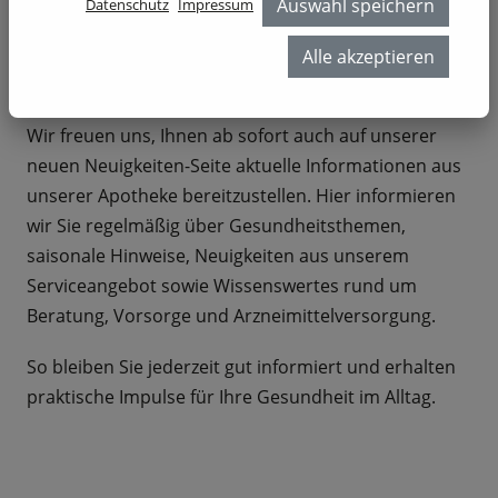
Auswahl speichern
Datenschutz
Impressum
Unsere neue Seite für
Alle akzeptieren
Neuigkeiten
Wir freuen uns, Ihnen ab sofort auch auf unserer
neuen Neuigkeiten-Seite aktuelle Informationen aus
unserer Apotheke bereitzustellen. Hier informieren
wir Sie regelmäßig über Gesundheitsthemen,
saisonale Hinweise, Neuigkeiten aus unserem
Serviceangebot sowie Wissenswertes rund um
Beratung, Vorsorge und Arzneimittelversorgung.
So bleiben Sie jederzeit gut informiert und erhalten
praktische Impulse für Ihre Gesundheit im Alltag.