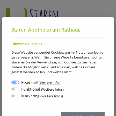
Staren Apotheke am Rathaus
Hinweis zu Cookies
Diese Website verwendet Cookies, um Ihr Nutzungserlebnis
zu verbessern. Wenn Sie unsere Website benutzen möchten,
stimmen Sie der Verwendung von Cookies zu. Sie haben
Aktuelles
zudem die Möglichkeit zu entscheiden, welche Cookies
gesetzt werden sollen und welche nicht.
Hier finden Sie aktuelle Neuigkeiten, Informationen
Essentiell
(
Weitere Infos
)
und Hinweise rund um unsere Apotheke,
Funktional
(
Weitere Infos
)
Gesundheitsthemen und unseren Service vor Ort.
Marketing
(
Weitere Infos
)
Wir halten Sie regelmäßig auf dem Laufenden und
informieren Sie über relevante Entwicklungen,
Angebote und Wissenswertes für Ihren Alltag.